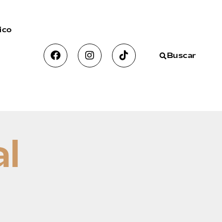
ico
Buscar
al